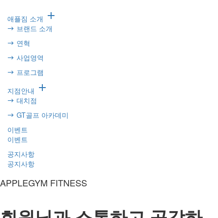

애플짐 소개
브랜드 소개
연혁
사업영역
프로그램

지점안내
대치점
GT골프 아카데미
이벤트
이벤트
공지사항
공지사항
APPLEGYM FITNESS
회원님과 소통하고 공감하