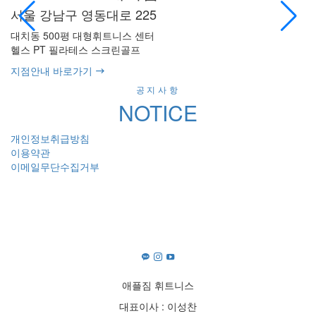
서울 강남구 영동대로 225
서
대치동 500평 대형휘트니스 센터
대
헬스 PT 필라테스 스크린골프
K
지점안내 바로가기
지
공지사항
NOTICE
개인정보취급방침
이용약관
이메일무단수집거부
애플짐 휘트니스
대표이사 : 이성찬